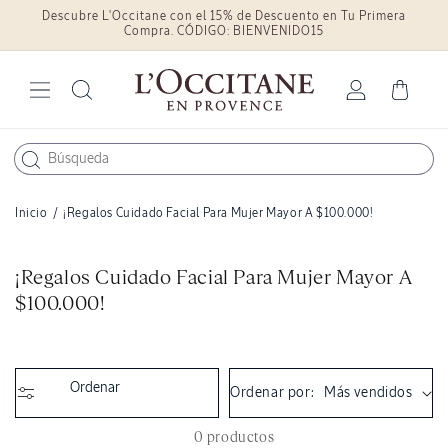
Descubre L'Occitane con el 15% de Descuento en Tu Primera
Ir
directamente
Compra. CÓDIGO: BIENVENIDO15
al contenido
Iniciar
Carrito
sesión
Inicio
/
¡Regalos Cuidado Facial Para Mujer Mayor A $100.000!
C
¡Regalos Cuidado Facial Para Mujer Mayor A
o
$100.000!
l
e
c
Ordenar
Ordenar por:
c
i
0 productos