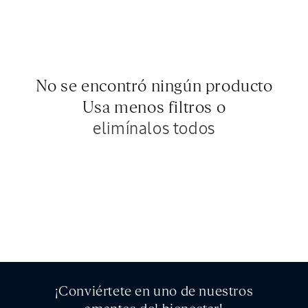
ó
n
:
No se encontró ningún producto
Usa menos filtros o
elimínalos todos
¡Conviértete en uno de nuestros