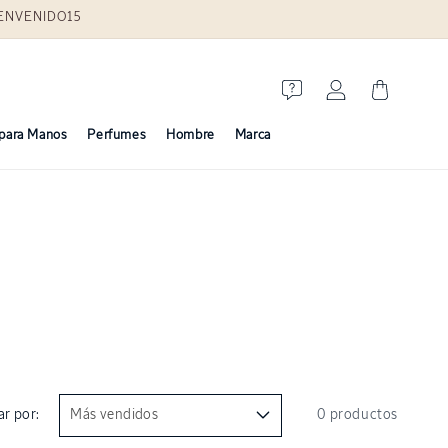
BIENVENIDO15
Iniciar
Carrito
sesión
para Manos
Perfumes
Hombre
Marca
r por:
0 productos