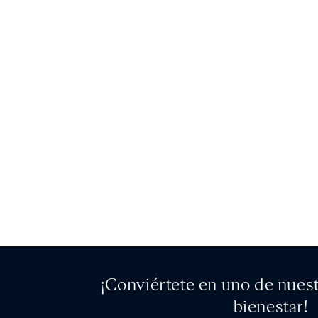
ó
n
:
¡Conviértete en uno de nues
bienestar!