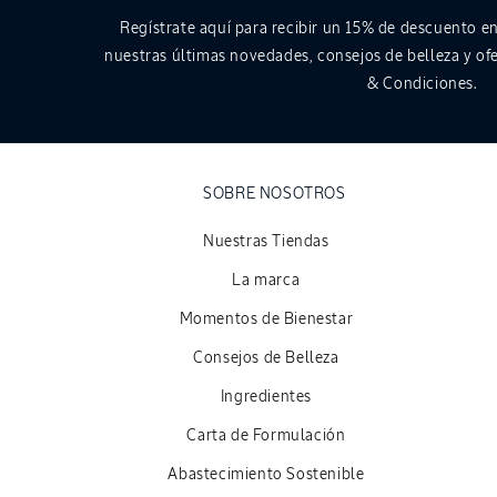
Regístrate aquí para recibir un
15%
de descuento en
nuestras últimas novedades, consejos de belleza y ofe
& Condiciones.
SOBRE NOSOTROS
Nuestras Tiendas
La marca
Momentos de Bienestar
Consejos de Belleza
Ingredientes
Carta de Formulación
Abastecimiento Sostenible