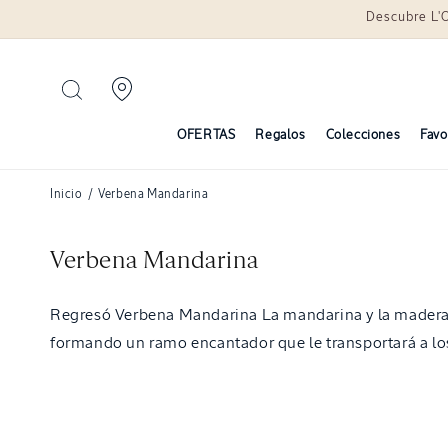
Descubre L'
Ir
directamente
al contenido
OFERTAS
Regalos
Colecciones
Favo
Inicio
/
Verbena Mandarina
C
Verbena Mandarina
o
Regresó Verbena Mandarina La mandarina y la madera 
l
formando un ramo encantador que le transportará a lo
e
c
c
i