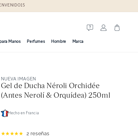
BIENVENIDO15
Iniciar
Carrito
sesión
para Manos
Perfumes
Hombre
Marca
NUEVA IMAGEN
Gel de Ducha Néroli Orchidée
(Antes Nerolí & Orquídea) 250ml
Hecho en Francia
2 reseñas