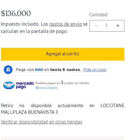
Precio
$136.000
Cantidad
habitual
Impuesto incluido. Los
gastos de envío
se
Reducir
Aumenta
calculan en la pantalla de pago.
cantidad
cantidad
para
para
Gel
Gel
de
de
Agregar al carrito
Ducha
Ducha
Néroli
Néroli
Orchidée
Orchidée
(Antes
(Antes
3
Puedes pagar en
cuotas sin interés.
Nerolí
Nerolí
Bancos aliados
&amp;
&amp;
Orquídea)
Orquídea
250ml
250ml
Retiro no disponible actualmente en
LOCCITANE
MALLPLAZA BUENAVISTA 3
Verificar disponibilidad en otras tiendas