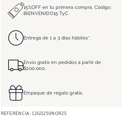
15%OFF en tu primera compra, Código:
BIENVENIDO15 TyC.
nto
media
Entrega de 1 a 3 días hábiles*.
na
Envío gratis en pedidos a partir de
$200.000.
Empaque de regalo gratis.
SKU:
REFERENCIA:
12GD250NOR25